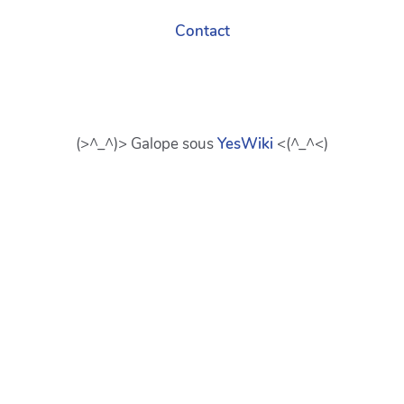
Contact
(>^_^)> Galope sous
YesWiki
<(^_^<)